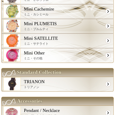
Mini Cachemire
ミニ・カシミール
Mini PLUMETIS
ミニ・プルムティ
Mini SATELLITE
ミニ・サテライト
Mini Other
ミニ・その他
Standard Collection
TRIANON
トリアノン
Accessories
Pendant / Necklace