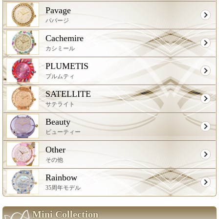
Pavage
パバージ
Cachemire
カシミール
PLUMETIS
プルムティ
SATELLITE
サテライト
Beauty
ビューティー
Other
その他
Rainbow
35周年モデル
Mini Collection