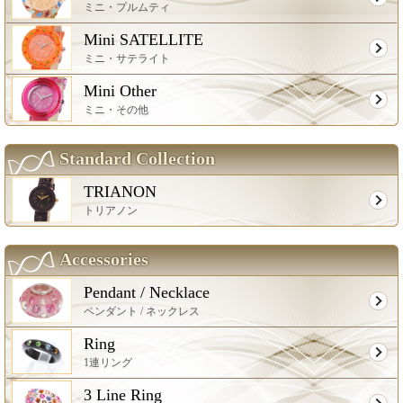
ミニ・プルムティ
Mini SATELLITE
ミニ・サテライト
Mini Other
ミニ・その他
Standard Collection
TRIANON
トリアノン
Accessories
Pendant / Necklace
ペンダント / ネックレス
Ring
1連リング
3 Line Ring