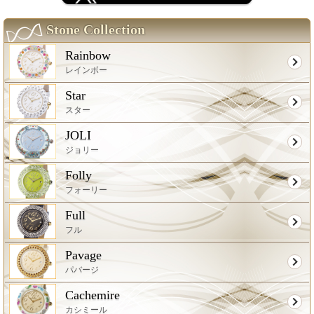
Stone Collection
Rainbow
レインボー
Star
スター
JOLI
ジョリー
Folly
フォーリー
Full
フル
Pavage
パバージ
Cachemire
カシミール