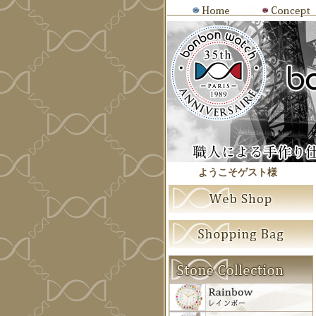
ようこそゲスト様