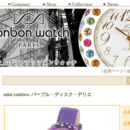
|
会員ページ
|
mini rainbow パープル・ディスク・デリエ
品
品