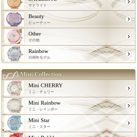
サテライト
Beauty
ビューティー
Other
その他
Rainbow
35周年モデル
Mini Collection
Mini CHERRY
ミニ・チェリー
Mini Rainbow
ミニ・レインボー
Mini Star
ミニ・スター