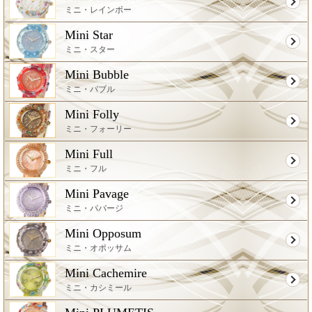
ミニ・レインボー
Mini Star
ミニ・スター
Mini Bubble
ミニ・バブル
Mini Folly
ミニ・フォーリー
Mini Full
ミニ・フル
Mini Pavage
ミニ・パバージ
Mini Opposum
ミニ・オポッサム
Mini Cachemire
ミニ・カシミール