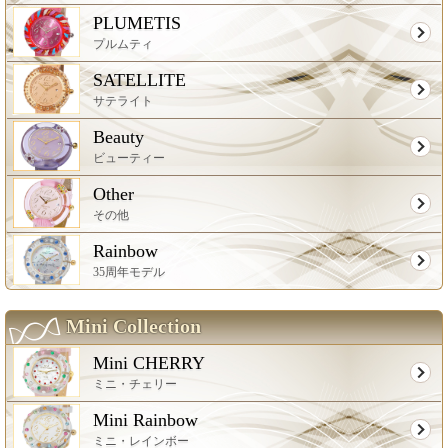
PLUMETIS
プルムティ
SATELLITE
サテライト
Beauty
ビューティー
Other
その他
Rainbow
35周年モデル
Mini Collection
Mini CHERRY
ミニ・チェリー
Mini Rainbow
ミニ・レインボー