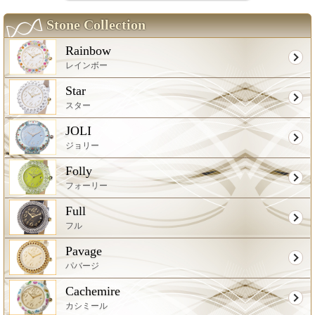
Stone Collection
Rainbow
レインボー
Star
スター
JOLI
ジョリー
Folly
フォーリー
Full
フル
Pavage
パバージ
Cachemire
カシミール