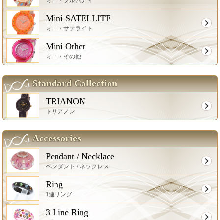
ミニ・プルムティ
Mini SATELLITE
ミニ・サテライト
Mini Other
ミニ・その他
Standard Collection
TRIANON
トリアノン
Accessories
Pendant / Necklace
ペンダント / ネックレス
Ring
1連リング
3 Line Ring