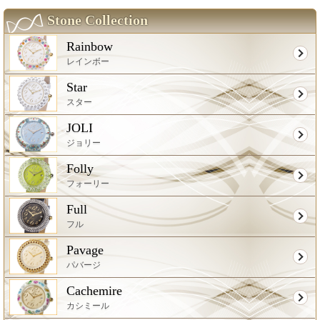
Stone Collection
Rainbow
レインボー
Star
スター
JOLI
ジョリー
Folly
フォーリー
Full
フル
Pavage
パバージ
Cachemire
カシミール