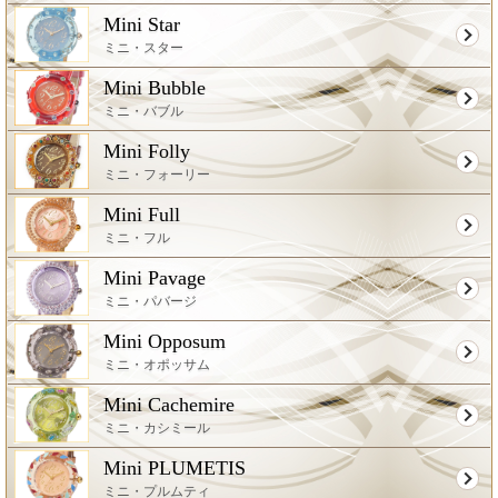
Mini Star
ミニ・スター
Mini Bubble
ミニ・バブル
Mini Folly
ミニ・フォーリー
Mini Full
ミニ・フル
Mini Pavage
ミニ・パバージ
Mini Opposum
ミニ・オポッサム
Mini Cachemire
ミニ・カシミール
Mini PLUMETIS
ミニ・プルムティ